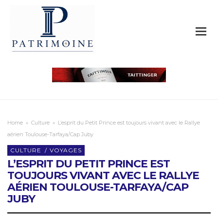
Home
»
Culture
»
L’esprit du Petit Prince est toujours vivant avec le Rallye
aérien Toulouse-Tarfaya/Cap Juby
CULTURE
/
VOYAGES
L’ESPRIT DU PETIT PRINCE EST
TOUJOURS VIVANT AVEC LE RALLYE
AÉRIEN TOULOUSE-TARFAYA/CAP
JUBY