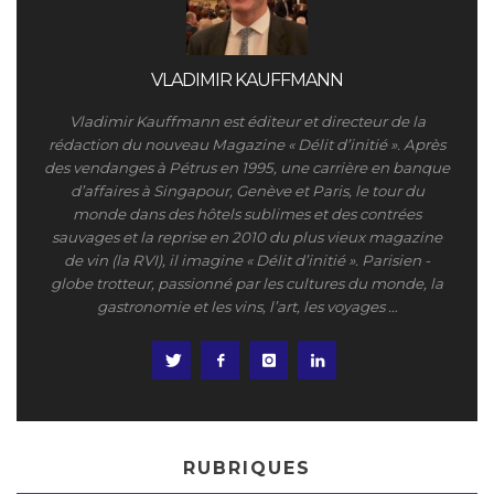
VLADIMIR KAUFFMANN
Vladimir Kauffmann est éditeur et directeur de la
rédaction du nouveau Magazine « Délit d’initié ». Après
des vendanges à Pétrus en 1995, une carrière en banque
d’affaires à Singapour, Genève et Paris, le tour du
monde dans des hôtels sublimes et des contrées
sauvages et la reprise en 2010 du plus vieux magazine
de vin (la RVI), il imagine « Délit d’initié ». Parisien -
globe trotteur, passionné par les cultures du monde, la
gastronomie et les vins, l’art, les voyages …
RUBRIQUES