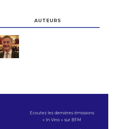
AUTEURS
Ecoutez les dernières émissions
« In Vino » sur BFM