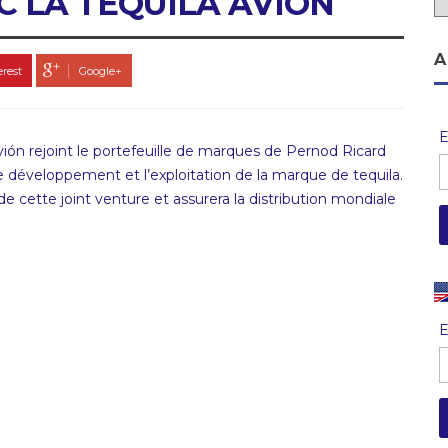
C LA TEQUILA AVIÓN
A
erest
Google+
E
vión rejoint le portefeuille de marques de Pernod Ricard
 le développement et l’exploitation de la marque de tequila.
e cette joint venture et assurera la distribution mondiale
E