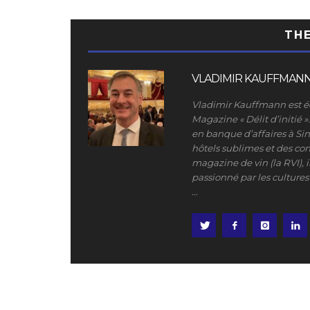
TH
VLADIMIR KAUFFMAN
Vladimir Kauffmann est éd
Magazine « Délit d’initié 
en banque d’affaires à Si
hôtels sublimes et des con
magazine de vin (la RVI), il
passionné par les cultures 
…