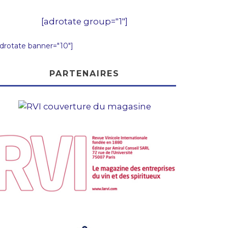
[adrotate group="1"]
adrotate banner="10"]
PARTENAIRES