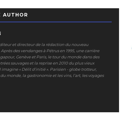
E AUTHOR
N
iteur et directeur de la rédaction du nouveau
». Après des vendanges à Pétrus en 1995, une carrière
ngapour, Genève et Paris, le tour du monde dans des
trées sauvages et la reprise en 2010 du plus vieux
 imagine « Délit d’initié ». Parisien - globe trotteur,
du monde, la gastronomie et les vins, l’art, les voyages