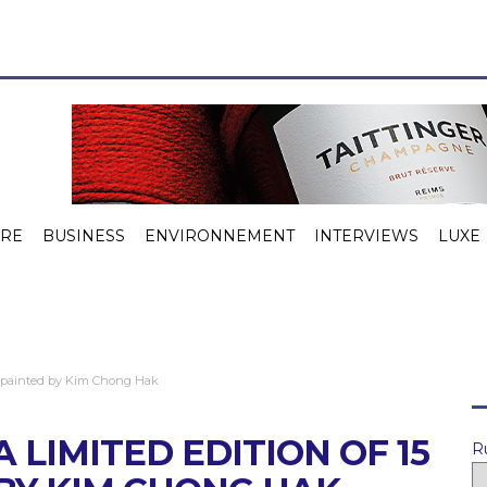
VRE
BUSINESS
ENVIRONNEMENT
INTERVIEWS
LUXE
s painted by Kim Chong Hak
 LIMITED EDITION OF 15
R