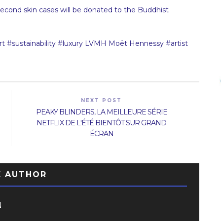
 second skin cases will be donated to the Buddhist
#sustainability #luxury LVMH Moët Hennessy #artist
NEXT POST
PEAKY BLINDERS, LA MEILLEURE SÉRIE
NETFLIX DE L'ÉTÉ BIENTÔT SUR GRAND
ÉCRAN
E AUTHOR
N