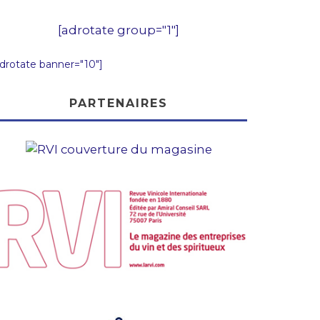
[adrotate group="1"]
adrotate banner="10"]
PARTENAIRES