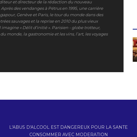
iteur et directeur de la rédaction du nouveau
». Après des vendanges à Pétrus en 1995, une carrière
ngapour, Genève et Paris, le tour du monde dans des
trées sauvages et la reprise en 2010 du plus vieux
 imagine « Délit d’initié ». Parisien - globe trotteur,
du monde, la gastronomie et les vins, l’art, les voyages
L'ABUS D'ALCOOL EST DANGEREUX POUR LA SANTE
CONSOMMER AVEC MODERATION