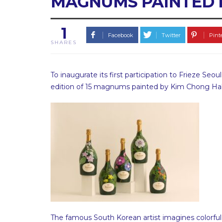
MAGNUMS PAINTED 
1
Facebook
Twitter
Pint
SHARES
To inaugurate its first participation to Frieze Seo
edition of 15 magnums painted by Kim Chong Ha
The famous South Korean artist imagines colorful