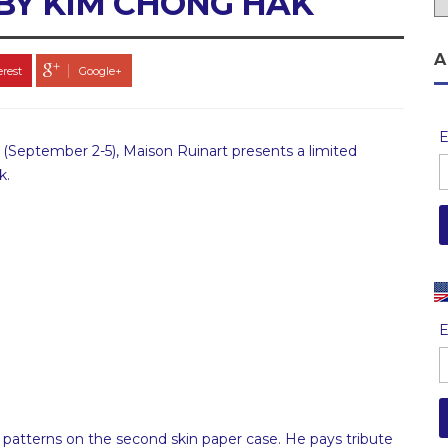
BY KIM CHONG HAK
A
erest
Google+
E
ul (September 2-5), Maison Ruinart presents a limited
k.
E
 patterns on the second skin paper case. He pays tribute