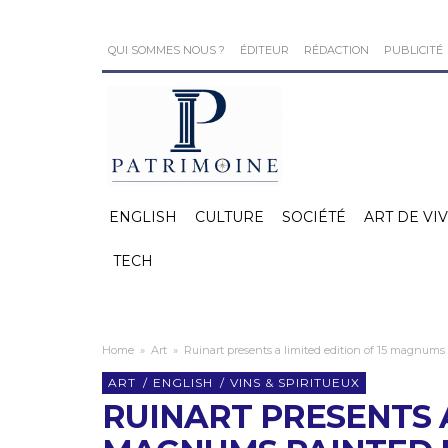
QUI SOMMES NOUS ?
ÉDITEUR
RÉDACTION
PUBLICITÉ
ENGLISH
CULTURE
SOCIÉTÉ
ART DE VI
TECH
Home
»
Art
»
Ruinart presents a limited edition of 15 magnum
ART
/
ENGLISH
/
VINS & SPIRITUEUX
RUINART PRESENTS A