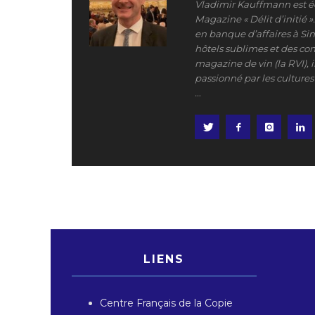
Vladimir Kauffmann est éd
Magazine « Délit d’initié 
en banque d’affaires à Si
hôtels sublimes et des con
magazine de vin (la RVI), il
passionné par les cultures 
…
LIENS
Centre Français de la Copie