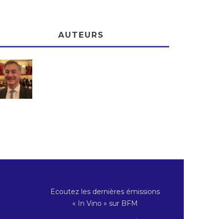
AUTEURS
Ecoutez les dernières émissions
« In Vino » sur BFM